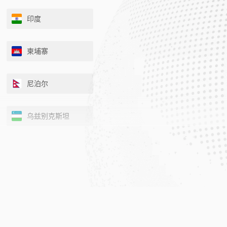
印度
柬埔寨
尼泊尔
乌兹别克斯坦