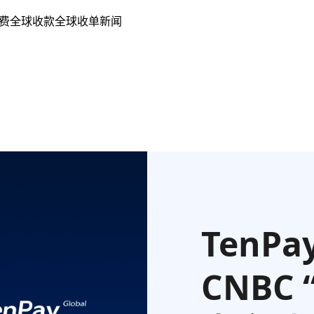
费
全球收款
全球收单
新闻
TenPa
CNBC 