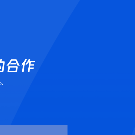
的合作
系。